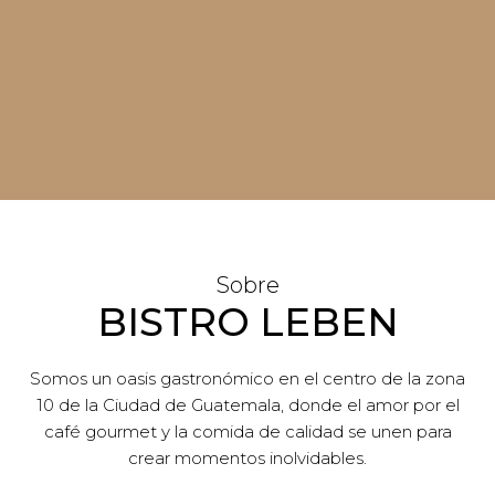
SABOR QUE
INSPIRA TU DÍA
Sobre
BISTRO LEBEN
Descubre Cómo Cada Sorbo De
Nuestro Exclusivo Café Y Cada Bocado
De Nuestros Platillos Pueden
Somos un oasis gastronómico en el centro de la zona
Transformar Tu Rutina Diaria En Una
10 de la Ciudad de Guatemala, donde el amor por el
Experiencia Extraordinaria.
café gourmet y la comida de calidad se unen para
crear momentos inolvidables.
HACER PEDIDO